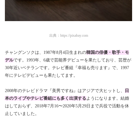
出典：
https://pixabay.com
チャングンソクは、1987年8月4日生まれの
韓国の俳優・歌手・モ
デ
ル
です。1993年、6歳で芸能界デビューを果たしており、芸歴が
30年近いベテランです。テレビ番組『幸福も売ります』で、1997
年にテレビデビューも果たしてます。
2008年のテレビドラマ『美男ですね』はアジアで大ヒットし、
日
本のライブやテレビ番組にも多く出演する
ようになります。結婚
はしておらず、2018年7月16〜2020年5月29日まで兵役で活動を休
止していました。