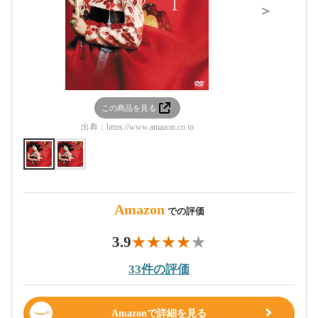
＞
この商品を見る
この
出典：
https://www.amazon.co.jp
出典：
htt
Amazon
での評価
3.9
33件の評価
Amazonで詳細を見る