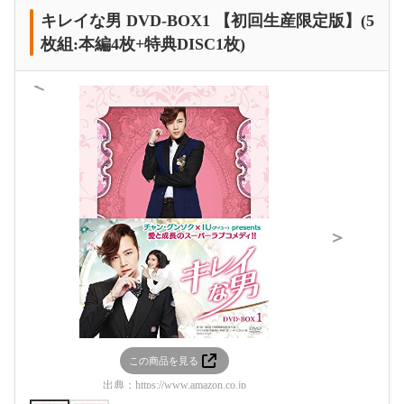
キレイな男 DVD-BOX1 【初回生産限定版】(5
枚組:本編4枚+特典DISC1枚)
＜
＞
この商品を見る
この
出典：
https://www.amazon.co.jp
出典：
htt