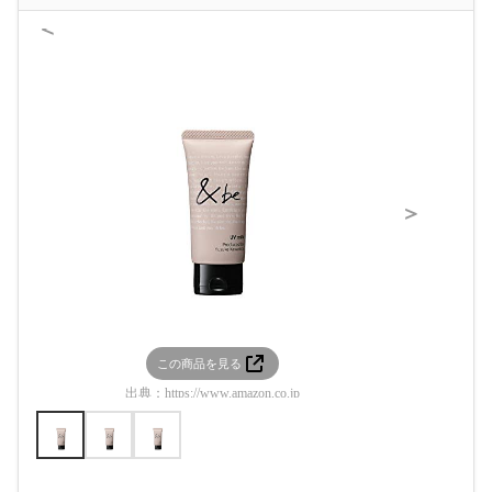
＜
＞
この商品を見る
この
出典：
https://www.amazon.co.jp
出典：
htt