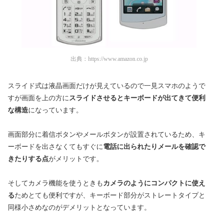
出典：
https://www.amazon.co.jp
スライド式は液晶画面だけが見えているので一見スマホのようで
すが画面を上の方に
スライドさせるとキーボードが出てきて便利
な構造
になっています。
画面部分に着信ボタンやメールボタンが設置されているため、キ
ーボードを出さなくてもすぐに
電話に出られたりメールを確認で
きたりする点
がメリットです。
そしてカメラ機能を使うときも
カメラのようにコンパクトに使え
る
ためとても便利ですが、キーボード部分がストレートタイプと
同様小さめなのがデメリットとなっています。