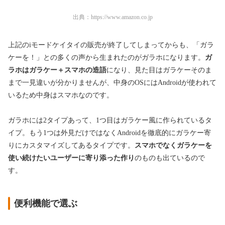
出典：
https://www.amazon.co.jp
上記のiモードケイタイの販売が終了してしまってからも、「ガラ
ケーを！」との多くの声から生まれたのがガラホになります。
ガ
ラホはガラケー＋スマホの造語
になり、見た目はガラケーそのま
まで一見違いが分かりませんが、中身のOSにはAndroidが使われて
いるため中身はスマホなのです。
ガラホには2タイプあって、1つ目はガラケー風に作られているタ
イプ。もう1つは外見だけではなくAndroidを徹底的にガラケー寄
りにカスタマイズしてあるタイプです。
スマホでなくガラケーを
使い続けたいユーザーに寄り添った作り
のものも出ているので
す。
便利機能で選ぶ