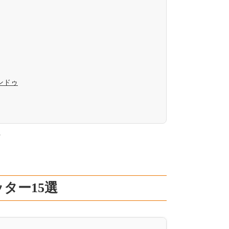
ンドゥ
。
ター15選