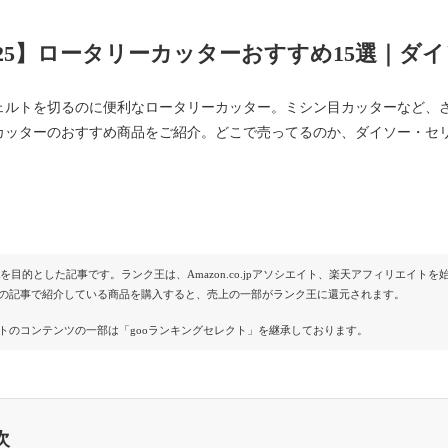
025】ロータリーカッターおすすめ15選｜ダ
ェルトを切るのに便利なロータリーカッター。ミシン目カッターなど、
カッターのおすすめ商品をご紹介。どこで売ってるのか、ダイソー・セリ
Rを目的とした記事です。ランク王は、Amazon.co.jpアソシエイト、楽天アフィリエイ
の記事で紹介している商品を購入すると、売上の一部がランク王に還元されます。
トのコンテンツの一部は「gooランキングセレクト」を継承しております。
次