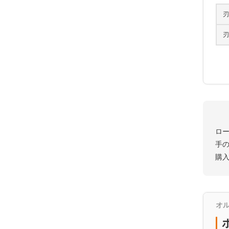
刃
刃
ロ
手
購
オル