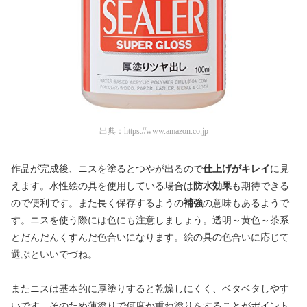
出典：
https://www.amazon.co.jp
作品が完成後、ニスを塗るとつやが出るので
仕上げがキレイ
に見
えます。水性絵の具を使用している場合は
防水効果
も期待できる
ので便利です。また長く保存するようの
補強
の意味もあるようで
す。ニスを使う際には色にも注意しましょう。透明～黄色～茶系
とだんだんくすんだ色合いになります。絵の具の色合いに応じて
選ぶといいでづね。
またニスは基本的に厚塗りすると乾燥しにくく、ベタベタしやす
いです。そのため薄塗りで何度か重ね塗りをすることがポイント