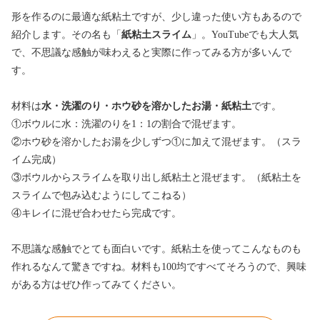
形を作るのに最適な紙粘土ですが、少し違った使い方もあるので
紹介します。その名も「
紙粘土スライム
」。YouTubeでも大人気
で、不思議な感触が味わえると実際に作ってみる方が多いんで
す。
材料は
水・洗濯のり・ホウ砂を溶かしたお湯・紙粘土
です。
①ボウルに水：洗濯のりを1：1の割合で混ぜます。
②ホウ砂を溶かしたお湯を少しずつ①に加えて混ぜます。（スラ
イム完成）
③ボウルからスライムを取り出し紙粘土と混ぜます。（紙粘土を
スライムで包み込むようにしてこねる）
④キレイに混ぜ合わせたら完成です。
不思議な感触でとても面白いです。紙粘土を使ってこんなものも
作れるなんて驚きですね。材料も100均ですべてそろうので、興味
がある方はぜひ作ってみてください。