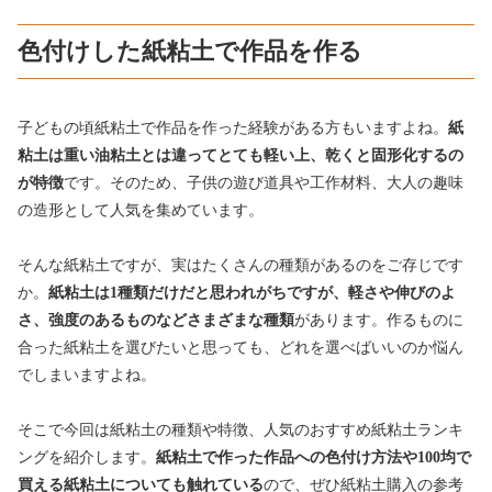
色付けした紙粘土で作品を作る
子どもの頃紙粘土で作品を作った経験がある方もいますよね。
紙
粘土は重い油粘土とは違ってとても軽い上、乾くと固形化するの
が特徴
です。そのため、子供の遊び道具や工作材料、大人の趣味
の造形として人気を集めています。
そんな紙粘土ですが、実はたくさんの種類があるのをご存じです
か。
紙粘土は1種類だけだと思われがちですが、軽さや伸びのよ
さ、強度のあるものなどさまざまな種類
があります。作るものに
合った紙粘土を選びたいと思っても、どれを選べばいいのか悩ん
でしまいますよね。
そこで今回は紙粘土の種類や特徴、人気のおすすめ紙粘土ランキ
ングを紹介します。
紙粘土で作った作品への色付け方法や100均で
買える紙粘土についても触れている
ので、ぜひ紙粘土購入の参考