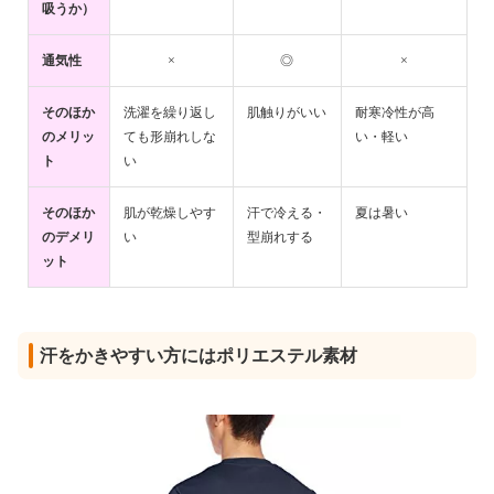
吸うか）
通気性
×
◎
×
そのほか
洗濯を繰り返し
肌触りがいい
耐寒冷性が高
のメリッ
ても形崩れしな
い・軽い
ト
い
そのほか
肌が乾燥しやす
汗で冷える・
夏は暑い
のデメリ
い
型崩れする
ット
汗をかきやすい方にはポリエステル素材