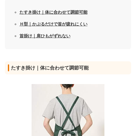
たすき掛け｜体に合わせて調節可能
Ｈ型｜かぶるだけで首が疲れにくい
首掛け｜肩ひもがずれない
たすき掛け｜体に合わせて調節可能