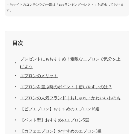
・当サイトのコンテンツの一部は「gooランキングセレクト」を継承しておりま
す。
目次
プレゼントにもおすすめ！素敵なエプロンで気分を上
げよう
エプロンのメリット
エプロンを選ぶ時のポイント｜使いやすいのは？
エプロンの人気ブランド｜おしゃれ・かわいいものも
【ビブエプロン】おすすめのエプロン16選
【ベスト型】おすすめのエプロン5選
【カフェエプロン】おすすめのエプロン5選