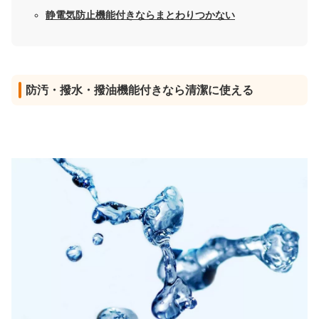
静電気防止機能付きならまとわりつかない
防汚・撥水・撥油機能付きなら清潔に使える