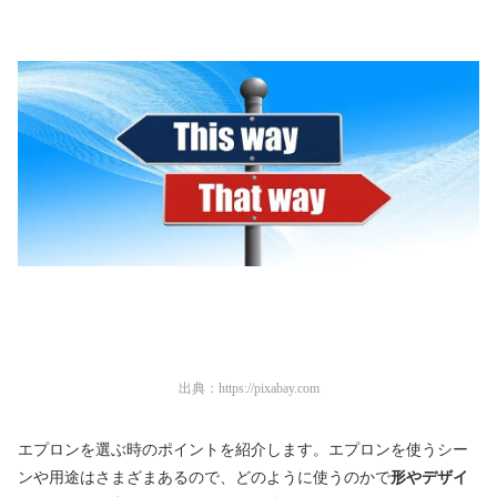
出典：
https://pixabay.com
エプロンを選ぶ時のポイントを紹介します。エプロンを使うシー
ンや用途はさまざまあるので、どのように使うのかで
形やデザイ