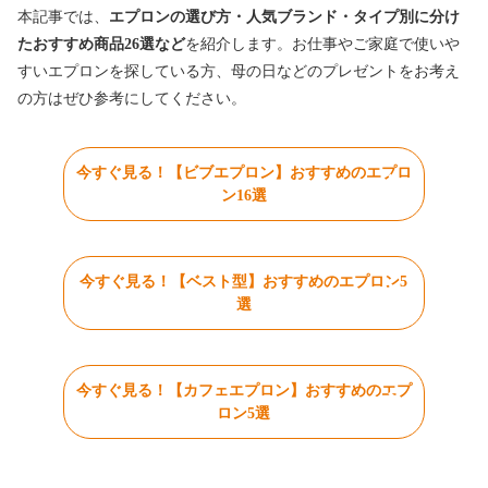
本記事では、
エプロンの選び方・人気ブランド・タイプ別に分け
たおすすめ商品26選など
を紹介します。お仕事やご家庭で使いや
すいエプロンを探している方、母の日などのプレゼントをお考え
の方はぜひ参考にしてください。
今すぐ見る！【ビブエプロン】おすすめのエプロ
ン16選
今すぐ見る！【ベスト型】おすすめのエプロン5
選
今すぐ見る！【カフェエプロン】おすすめのエプ
ロン5選