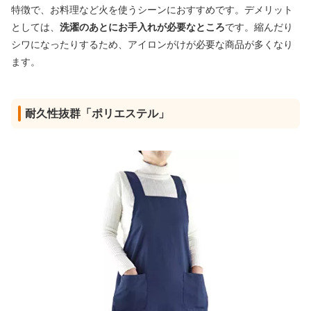
特徴で、お料理など火を使うシーンにおすすめです。デメリット
としては、
洗濯のあとにお手入れが必要なところ
です。縮んだり
シワになったりするため、アイロンがけが必要な商品が多くなり
ます。
耐久性抜群「ポリエステル」