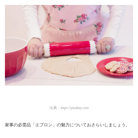
出典：
https://pixabay.com
家事の必需品「エプロン」の魅力についておさらいしましょう。