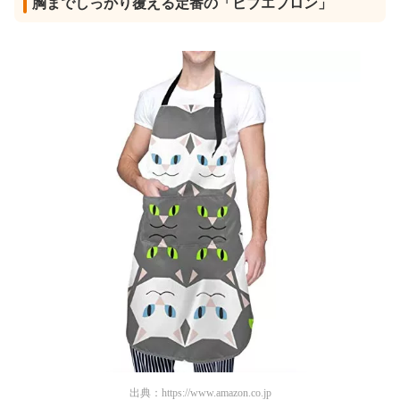
胸までしっかり覆える定番の「ビブエプロン」
出典：
https://www.amazon.co.jp