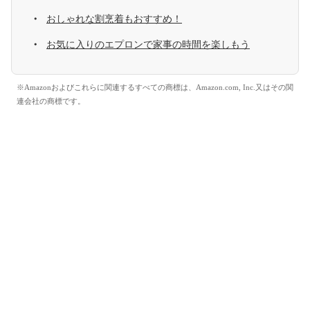
おしゃれな割烹着もおすすめ！
お気に入りのエプロンで家事の時間を楽しもう
※Amazonおよびこれらに関連するすべての商標は、Amazon.com, Inc.又はその関
連会社の商標です。