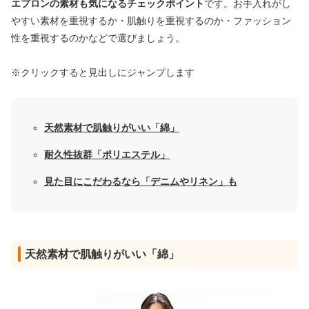
エプロンの素材も気になるチェックポイント
です。お手入れがし
やすい素材を重視するか・肌触りを重視するのか・ファッション
性を重視するのかなどで選びましょう。
※クリックすると見出しにジャンプします
天然素材で肌触りがいい「綿」
耐久性抜群「ポリエステル」
見た目にこだわるなら「デニムやリネン」も
天然素材で肌触りがいい「綿」