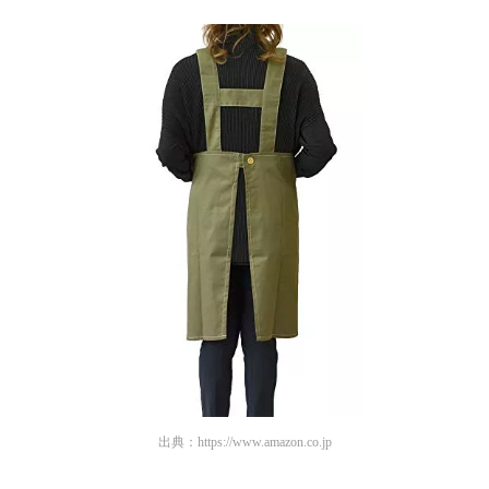
出典：
https://www.amazon.co.jp