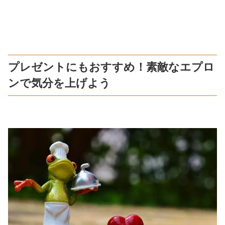
プレゼントにもおすすめ！素敵なエプロ
ンで気分を上げよう