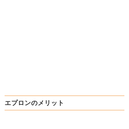
エプロンのメリット