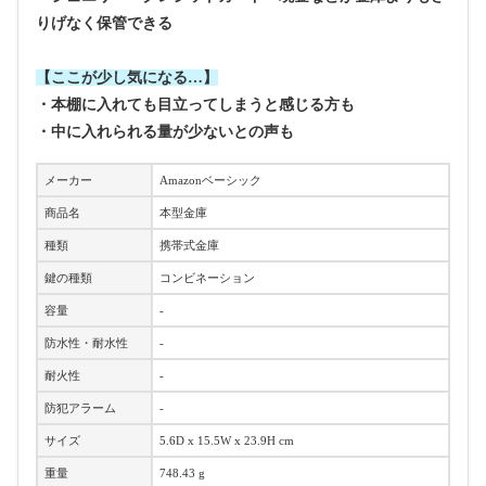
りげなく保管できる
【ここが少し気になる…】
・本棚に入れても目立ってしまうと感じる方も
・中に入れられる量が少ないとの声も
メーカー
Amazonベーシック
商品名
本型金庫
種類
携帯式金庫
鍵の種類
コンビネーション
容量
-
防水性・耐水性
-
耐火性
-
防犯アラーム
-
サイズ
5.6D x 15.5W x 23.9H cm
重量
748.43 g