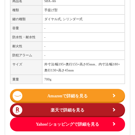
商品名
SBX-A6
種類
手提げ型
鍵の種類
ダイヤル式, シリンダー式
容量
-
防水性・耐水性
-
耐火性
-
防犯アラーム
-
サイズ
外寸法/幅195×奥行155×高さ85mm、内寸法/幅180×
奥行130×高さ45mm
重量
700g
Amazonで詳細を見る
楽天で詳細を見る
Yahoo!ショッピングで詳細を見る