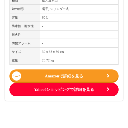
種類
据え置き型
鍵の種類
電子, シリンダー式
容量
60 L
防水性・耐水性
-
耐火性
-
防犯アラーム
-
サイズ
39 x 35 x 50 cm
重量
20.72 kg
Amazonで詳細を見る
Yahoo!ショッピングで詳細を見る