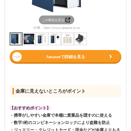
この商品を見る
この
出典：
https://www.amazon.co.jp
出典：
htt
Amazonで詳細を見る
金庫に見えないところがポイント
【おすすめポイント】
・携帯がしやすい金庫で本棚に貴重品を隠すのに使える
・数字3桁のコンビネーションロックにより盗難を防止
・ジュエリー・クレジットカード・現金などが金庫よりもさ