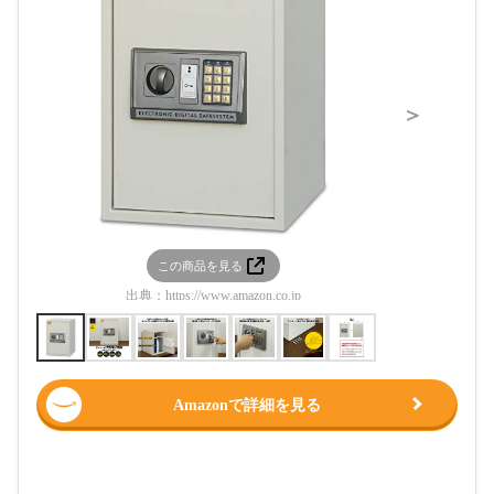
＞
この商品を見る
この
出典：
https://www.amazon.co.jp
出典：
htt
Amazonで詳細を見る