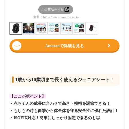
この商品を見る
この
出典：
https://www.amazon.co.jp
出典：
htt
Amazonで詳細を見る
1歳から10歳頃まで長く使えるジュニアシート！
【ここがポイント】
・赤ちゃんの成長に合わせて高さ・横幅を調節できる！
・もしもの時も衝撃から体全体を守る安全性に優れた設計！
・
ISOFIX対応！簡単にしっかり固定できるのも◎