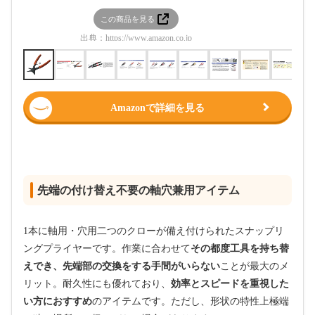
この商品を見る
この
出典：
https://www.amazon.co.jp
出典：
htt
Amazonで詳細を見る
先端の付け替え不要の軸穴兼用アイテム
1本に軸用・穴用二つのクローが備え付けられたスナップリ
ングプライヤーです。作業に合わせて
その都度工具を持ち替
えでき、先端部の交換をする手間がいらない
ことが最大のメ
リット。耐久性にも優れており、
効率とスピードを重視した
い方におすすめ
のアイテムです。ただし、形状の特性上極端