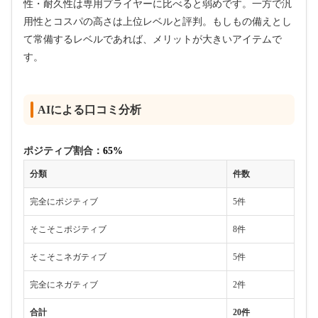
性・耐久性は専用プライヤーに比べると弱めです。一方で汎
用性とコスパの高さは上位レベルと評判。もしもの備えとし
て常備するレベルであれば、メリットが大きいアイテムで
す。
AIによる口コミ分析
ポジティブ割合：
65%
分類
件数
完全にポジティブ
5件
そこそこポジティブ
8件
そこそこネガティブ
5件
完全にネガティブ
2件
合計
20件