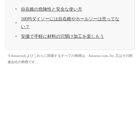
自在錐の危険性と安全な使い方
100均ダイソーには自在錐やホールソーは売ってな
い？
安価で手軽に材料の穴開け加工を楽しもう
※Amazonおよびこれらに関連するすべての商標は、Amazon.com, Inc.又はその関
連会社の商標です。