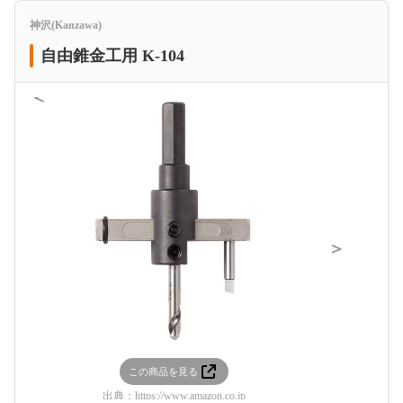
神沢(Kanzawa)
自由錐金工用 K-104
＜
＞
この商品を見る
この
出典：
https://www.amazon.co.jp
出典：
htt