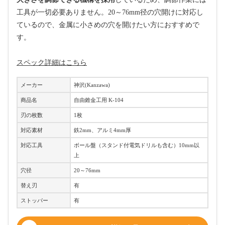
工具が一切必要ありません。20～76mm径の穴開けに対応し
ているので、金属に小さめの穴を開けたい方におすすめで
す。
スペック詳細はこちら
メーカー
神沢(Kanzawa)
商品名
自由錐金工用 K-104
刃の枚数
1枚
対応素材
鉄2mm、アルミ4mm厚
対応工具
ボール盤（スタンド付電気ドリルも含む）10mm以
上
穴径
20～76mm
替え刃
有
ストッパー
有